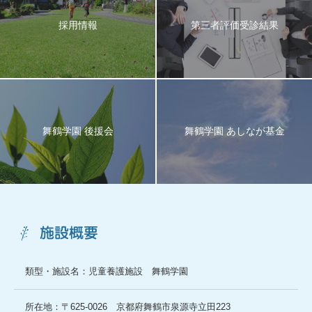
採用情報
第三者評価受診結果
舞鶴学園 後援会
舞鶴学園 あしなが基金
施設概要
類型・施設名：児童養護施設 舞鶴学園
所在地：〒625-0026 京都府舞鶴市泉源寺立田223