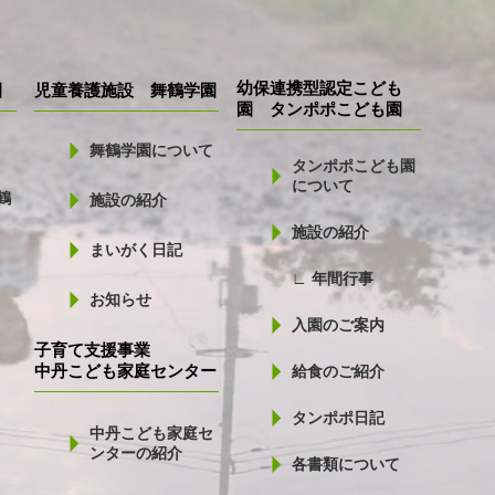
幼保連携型認定こども
園
児童養護施設 舞鶴学園
園 タンポポこども園
舞鶴学園について
タンポポこども園
について
鶴
施設の紹介
施設の紹介
まいがく日記
∟ 年間行事
お知らせ
入園のご案内
子育て支援事業
中丹こども家庭センター
給食のご紹介
タンポポ日記
中丹こども家庭セ
ンターの紹介
各書類について