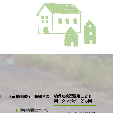
幼保連携型認定こども
園
児童養護施設 舞鶴学園
園 タンポポこども園
舞鶴学園について