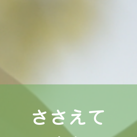
さ
さ
え
て