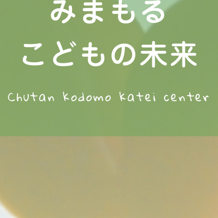
み
ま
も
る
こ
ど
も
の
未
来
Chutan kodomo
katei center