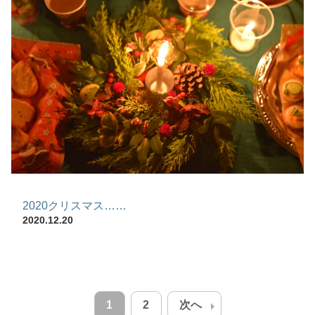
2020クリスマス……
2020.12.20
投
稿
arrow_right
次へ
1
2