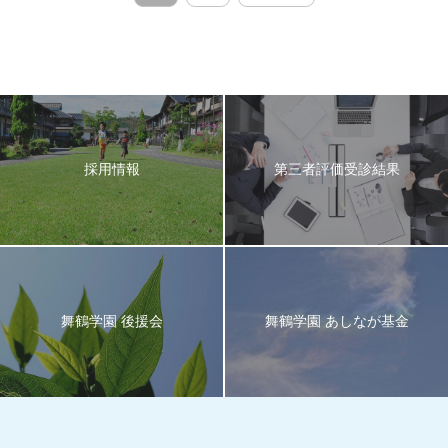
ナ
ビ
ゲ
ー
シ
ョ
採用情報
第三者評価受診結果
ン
舞鶴学園 後援会
舞鶴学園 あしなが基金