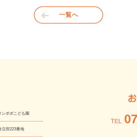
一覧へ
お
タンポポこども園
07
TEL
寺立田223番地