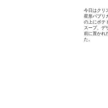
今日はクリ
星形パプリ
の上にポテ
スープ、デ
前に置かれ
た。