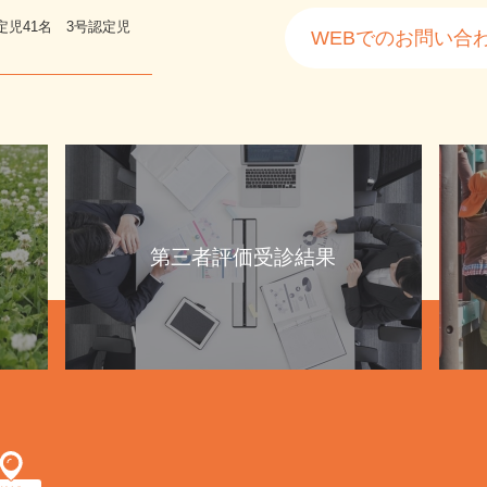
定児41名 3号認定児
WEBでのお問い合
第三者評価受診結果