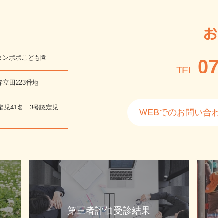
お
タンポポこども園
07
TEL
寺立田223番地
定児41名 3号認定児
WEBでのお問い合
第三者評価受診結果