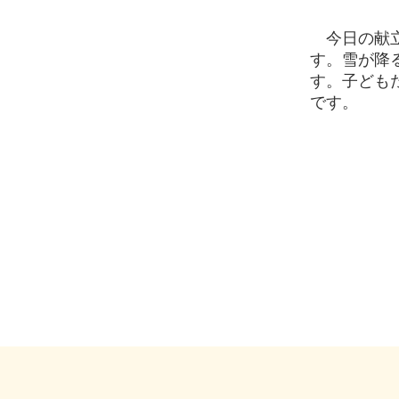
今日の献立
す。雪が降
す。子ども
です。