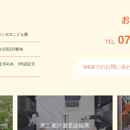
お
タンポポこども園
07
TEL
寺立田223番地
定児41名 3号認定児
WEBでのお問い合
第三者評価受診結果