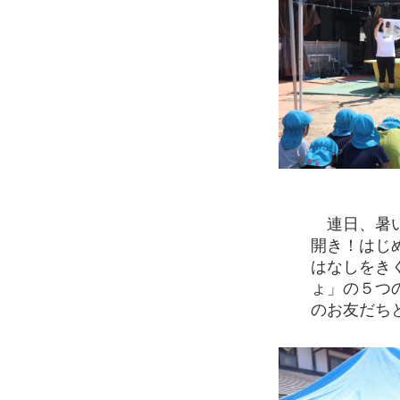
連日、暑い
開き！はじ
はなしをき
ょ」の５つ
のお友だち