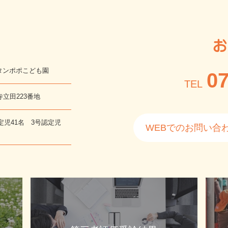
お
タンポポこども園
07
TEL
寺立田223番地
定児41名 3号認定児
WEBでのお問い合