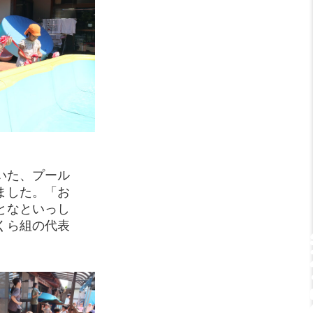
いた、プール
ました。「お
となといっし
くら組の代表