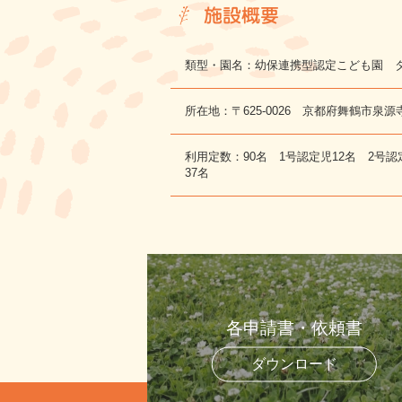
施設概要
類型・園名：幼保連携型認定こども園 
所在地：〒625-0026 京都府舞鶴市泉源
利用定数：90名 1号認定児12名 2号認
37名
各申請書・依頼書
ダウンロード