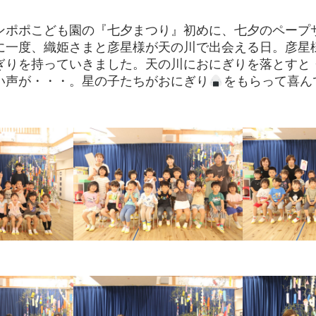
ポポこども園の『七夕まつり』初めに、七夕のペープ
に一度、織姫さまと彦星様が天の川で出会える日。彦星
ぎりを持っていきました。天の川におにぎりを落とすと
い声が・・・。星の子たちがおにぎり
をもらって喜ん