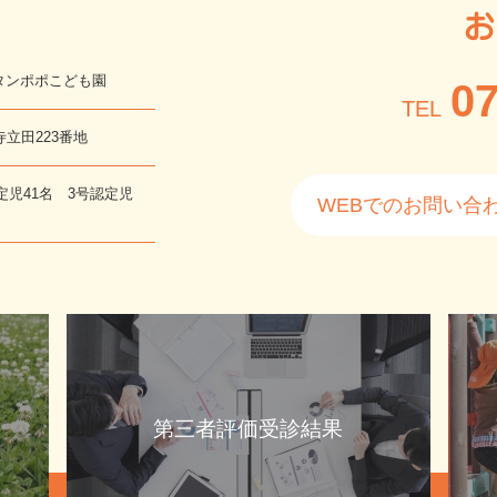
お
タンポポこども園
07
TEL
寺立田223番地
定児41名 3号認定児
WEBでのお問い合
第三者評価受診結果