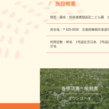
施設概要
類型・園名：幼保連携型認定こども園 
所在地：〒625-0026 京都府舞鶴市泉源
利用定数：90名 1号認定児12名 2号認
37名
各申請書・依頼書
ダウンロード