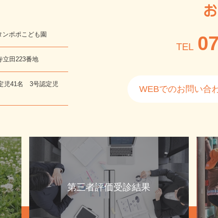
お
タンポポこども園
07
TEL
寺立田223番地
定児41名 3号認定児
WEBでのお問い合
第三者評価受診結果