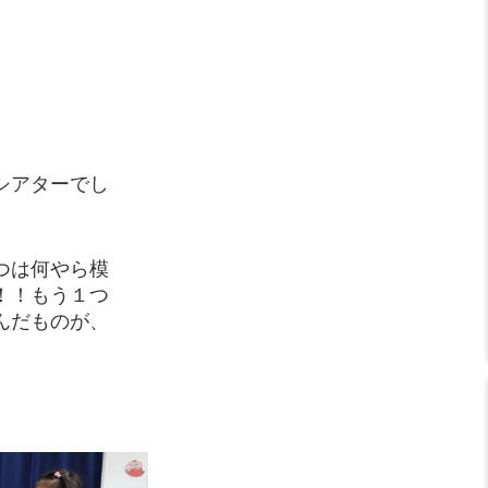
シアターでし
つは何やら模
！！もう１つ
んだものが、