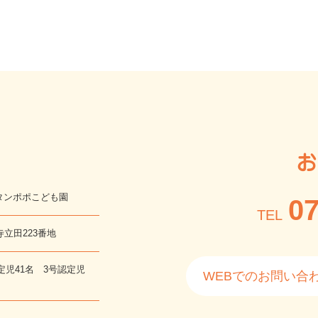
お
タンポポこども園
07
TEL
寺立田223番地
定児41名 3号認定児
WEBでのお問い合