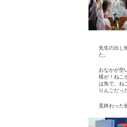
先生の出し
た。
おなかが空
様が！ねこ
は魚で、ね
りんごだっ
見終わった