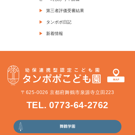
第三者評価受審結果
タンポポ日記
新着情報
〒625-0026 京都府舞鶴市泉源寺立田223
TEL. 0773-64-2762
舞鶴学園