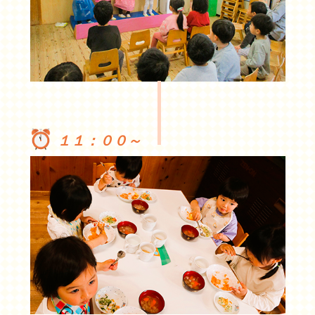
１１：００～