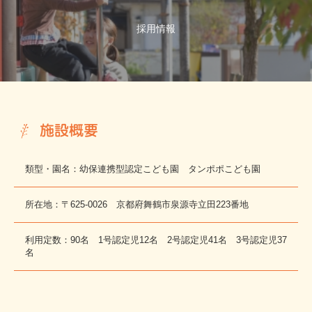
採用情報
施設概要
類型・園名：幼保連携型認定こども園 タンポポこども園
所在地：〒625-0026 京都府舞鶴市泉源寺立田223番地
利用定数：90名 1号認定児12名 2号認定児41名 3号認定児37
名