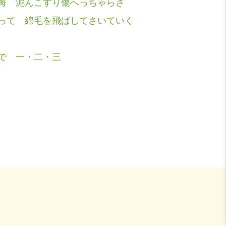
海 泥んこすり傷へっちゃらさ
って 綿毛を飛ばしてさいていく
く
で 一・二・三