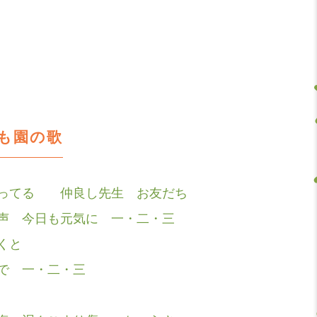
も園の歌
笑ってる 仲良し先生 お友だち
声 今日も元気に 一・二・三
くと
で 一・二・三