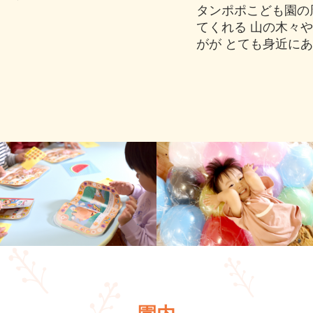
タンポポこども園の
てくれる 山の木々
がが とても身近に