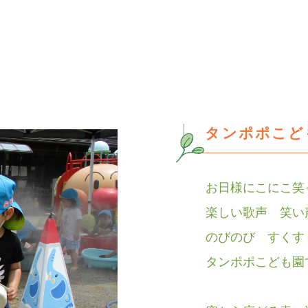
タンポポこど
お日様にこにこ
楽しい歌声 笑い
のびのび すくす
タンポポこども園