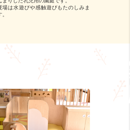
んまりした乳児用の園庭です。
夏場は水遊びや感触遊びもたのしみま
す。